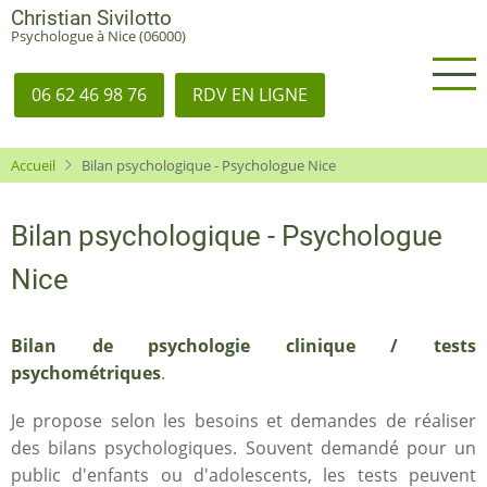
Aller
Christian Sivilotto
Psychologue à Nice (06000)
au
contenu
principal
06 62 46 98 76
RDV EN LIGNE
Accueil
Bilan psychologique - Psychologue Nice
Bilan psychologique - Psychologue
Nice
Bilan de psychologie clinique / tests
psychométriques
.
Je propose selon les besoins et demandes de réaliser
des bilans psychologiques. Souvent demandé pour un
public d'enfants ou d'adolescents, les tests peuvent